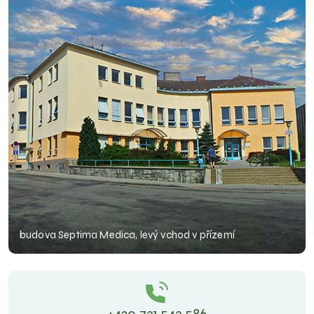
budova Septima Medica, levý vchod v přízemí
+420 731 543 586