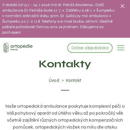
V období od 13.7 - 24.7.2026 má dr. Petráš dovolenou. Další
ambulance Dr. Petráše bude 27.7. v Zabřehu a 28.7. v Šumperku
v normální ordinační dobu. prim. Dr. Gálóczy má ambulanci v
Šumperku 20.7. a 17.8. Telefony a e-mail budou aktivní. Ideálně
pošlete požadavek formou sms se jménem. Děkujeme za
pochopení.
Online objednávka
Kontakty
Úvod
Kontakt
Naše ortopedická ambulance poskytuje komplexní péči o
Váš pohybový aparát od útlého věku až po pokročilý věk
včetně zajištění různých ortopedických kompenzačních
pomůcek, ortopedických vložek na míru dle otisku