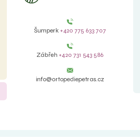
Šumperk
+420 775 633 707
Zábřeh
+420 731 543 586
info@ortopediepetras.cz