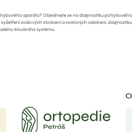
e pohybového aparátu? Objednejte se na diagnostiku pohybového
 vyšetření svalových zkrácení a svalových oslabení, diagnost
 celého kloubního systému.
O