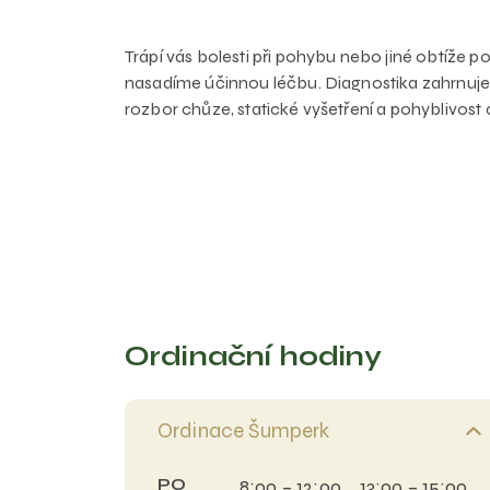
Trápí vás bolesti při pohybu nebo jiné obtíž
nasadíme účinnou léčbu. Diagnostika zahrnuje
rozbor chůze, statické vyšetření a pohyblivost
Ordinační hodiny
Ordinace Šumperk
PO
8:00 – 12:00 13:00 – 15:00