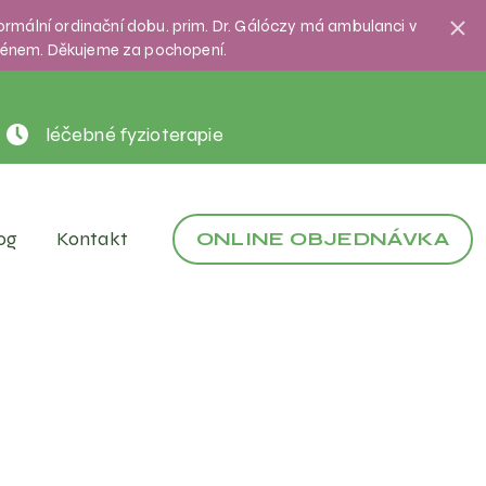
normální ordinační dobu. prim. Dr. Gálóczy má ambulanci v
jménem. Děkujeme za pochopení.
léčebné fyzioterapie
og
Kontakt
ONLINE OBJEDNÁVKA