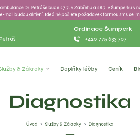
í ambulance Dr. Petráše bude 27.7. v Zabřehu a 28.7. v Šumperku v 
 a e-mail budou aktivní. Ideálně pošlete požadavek formou sms se 
Ordinace Šumperk
Petráš
+420 775 633 707
Služby & Zákroky
Doplňky léčby
Ceník
Bl
Diagnostika
Úvod
Služby & Zákroky
Diagnostika